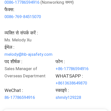
0086-17786594916
(Nonworking समय)
गुणवत्ता
फैक्स:
नियंत्रण
0086-769-84515070
संपर्क
व्यक्ति से संपर्क करें :
करें
Ms. Melody Xu
ईमेल :
समाचार
melody@hb-ajsafety.com
पद शीर्षक :
फोन :
Sales Manager of
+86-17786594916
एक
WHATSAPP :
Overseas Department
उद्धरण
+8613638649870
की
WeChat :
स्काइपे :
विनती
86-17786594916
shmily129228
करे