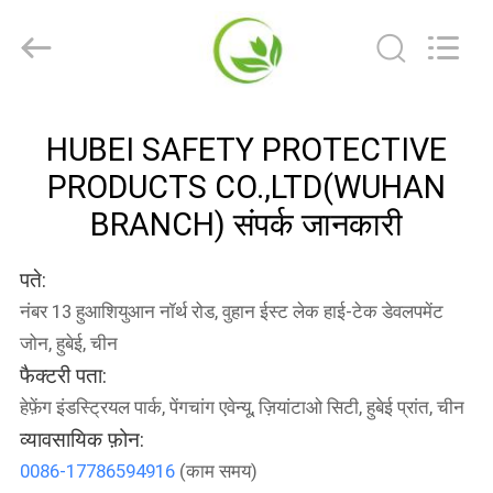
SAFETY
PROTECTIVE
PRODUCTS
CO.,LTD(WUHAN
BRANCH).
All
Rights
घर
Reserved.
HUBEI SAFETY PROTECTIVE
PRODUCTS CO.,LTD(WUHAN
उत्पादों
BRANCH) संपर्क जानकारी
हमारे
पते:
बारे
नंबर 13 हुआशियुआन नॉर्थ रोड, वुहान ईस्ट लेक हाई-टेक डेवलपमेंट
में
जोन, हुबेई, चीन
फैक्टरी पता:
कारखाना
हेफ़ेंग इंडस्ट्रियल पार्क, पेंगचांग एवेन्यू, ज़ियांटाओ सिटी, हुबेई प्रांत, चीन
व्यावसायिक फ़ोन:
भ्रमण
0086-17786594916
(काम समय)