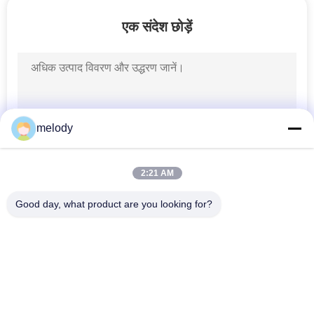
एक संदेश छोड़ें
साइटमैप
PRIVACY
POLICY
melody
2:21 AM
Good day, what product are you looking for?
लोकप्रिय श्रेणियां
सभी
डिस्पोजेबल सुरक्षात्मक 
डिस्पोजेबल मेडिकल गाउन
गाउन
डिस्पोजेबल सर्जिकल ड्रैप्स
पीईटीजी श्रिंक फिल्म