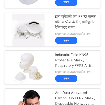
संपर्क
गुणवत्ता
नियंत्रण
इको फ्रेंडली कप FFP2 मास्क,
17
पब्लिक प्लेस के लिए पार्टिकुलेट
संपर्क
रेस्पिरेटर मास्क
डिस्पोजेबल सर्जिकल
negotiable MOQ:बातचीत योग्य
करें
ड्रैप्स
संपर्क
समाचार
Industrial Field KN95
Protective Mask ,
एक
Respiratory FFP2 Anti
39
Dust Cup Mask
negotiable MOQ:बातचीत योग्य
उद्धरण
संपर्क
की
पीईटीजी श्रिंक फिल्म
विनती
Anti Dust Activated
Carbon Cup FFP2 Mask ,
करे
Disposable Nonwoven