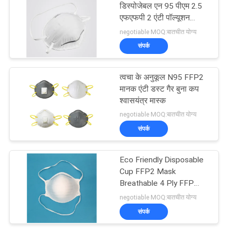
डिस्पोजेबल एन 95 पीएम 2.5
एफएफपी 2 एंटी पॉल्यूशन
44
रेस्पिरेटर फेस मास्क
negotiable MOQ:बातचीत योग्य
संपर्क
कप FFP2 मास्क
त्वचा के अनुकूल N95 FFP2
मानक एंटी डस्ट गैर बुना कप
श्वासयंत्र मास्क
negotiable MOQ:बातचीत योग्य
संपर्क
9
Eco Friendly Disposable
मेडिकल आइस बैग
Cup FFP2 Mask
Breathable 4 Ply FFP
Ratings Dust Mask
negotiable MOQ:बातचीत योग्य
संपर्क