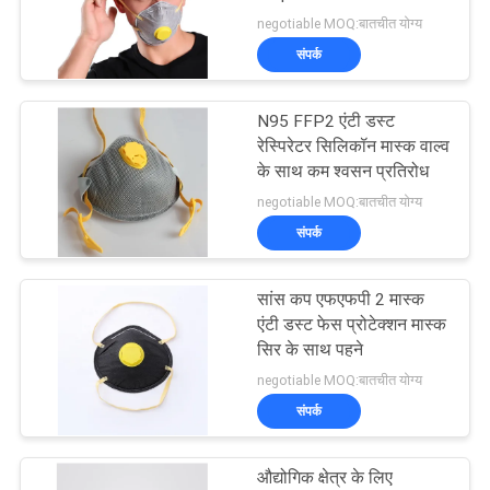
Dust Mask With Valve
negotiable MOQ:बातचीत योग्य
साइटमैप
संपर्क
14
PRIVACY
N95 FFP2 एंटी डस्ट
नैदानिक ​​परीक्षण किट
रेस्पिरेटर सिलिकॉन मास्क वाल्व
POLICY
के साथ कम श्वसन प्रतिरोध
negotiable MOQ:बातचीत योग्य
संपर्क
सांस कप एफएफपी 2 मास्क
31
एंटी डस्ट फेस प्रोटेक्शन मास्क
सिर के साथ पहने
Foldable KN95 मास्क
negotiable MOQ:बातचीत योग्य
संपर्क
औद्योगिक क्षेत्र के लिए