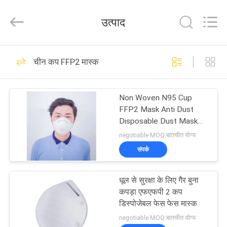
SAFETY
PROTECTIVE
PRODUCTS
उत्पाद
CO.,LTD(WUHAN
BRANCH).
All
Rights
घर
Reserved.
47
चीन कप FFP2 मास्क
डिस्पोजेबल मेडिकल गाउन
उत्पादों
Non Woven N95 Cup
FFP2 Mask Anti Dust
हमारे
Disposable Dust Mask
With Earloop
बारे
negotiable MOQ:बातचीत योग्य
संपर्क
में
57
डिस्पोजेबल सुरक्षात्मक
धूल से सुरक्षा के लिए गैर बुना
कारखाना
कपड़ा एफएफपी 2 कप
गाउन
भ्रमण
डिस्पोजेबल फेस फेस मास्क
negotiable MOQ:बातचीत योग्य