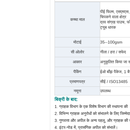
पीई फिल्म, एसएमएस
चिपकने वाला क्षेत्र
कच्चा माल
द्रव संग्रह पाउच, फो
ट्यूब धारक
मोटाई
35--100gsm
सी
ओलोर
नीला / हरा / सफेद
आकार
अनुकूलित किया जा 
पैकिंग
ईओ बाँझ पैकेज, 1 बैग 
प्रमाणपत्र
सीई / ISO13485
नमूना
उपलब्ध
बिक्री के बाद:
1. ग्राहक विभाग के एक विशेष विभाग की स्थापना की
2. विभिन्न ग्राहक अनुरोधों को संभालने के लिए जिम्मेद
3. गुणवत्ता और अपील के अन्य पहलू, और ग्राहक की जर
4. इंटर-नोड में, प्रासंगिक अपील को संभालें।