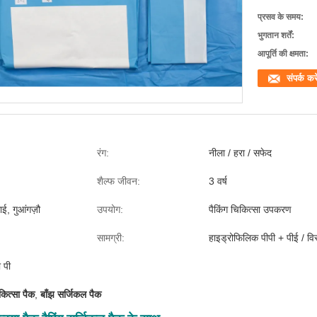
प्रसव के समय:
भुगतान शर्तें:
आपूर्ति की क्षमता:
संपर्क करे
रंग:
नीला / हरा / सफेद
शैल्फ जीवन:
3 वर्ष
ाई, गुआंगज़ौ
उपयोग:
पैकिंग चिकित्सा उपकरण
सामग्री:
हाइड्रोफिलिक पीपी + पीई / व
 पी
कित्सा पैक
,
बाँझ सर्जिकल पैक