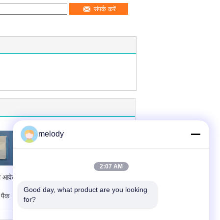
संपर्क करें
melody
2:07 AM
रा आवेदन
ऑपरेशन रूम में इस्तेमाल
किया गया हेजेनिक
Good day, what product are you looking 
 पैक
डिस्पोजेबल सर्जरी पैक
for?
ईओ गैस नसबंदी
टता या
प्रोडक्ट का नाम:
हाइ