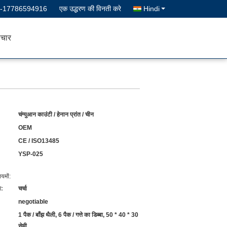
--17786594916
एक उद्धरण की विनती करे
Hindi
चार
चंग्युआन काउंटी / हेनान प्रांत / चीन
OEM
CE / ISO13485
YSP-025
यमों:
ा:
चर्चा
negotiable
1 पैक / बाँझ थैली, 6 पैक / गत्ते का डिब्बा, 50 * 40 * 30
सेमी