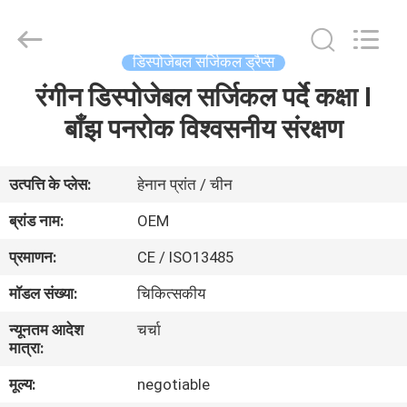
SAFETY
PROTECTIVE
PRODUCTS
CO.,LTD(WUHAN
BRANCH).
डिस्पोजेबल सर्जिकल ड्रैप्स
All
Rights
रंगीन डिस्पोजेबल सर्जिकल पर्दे कक्षा I
घर
Reserved.
बाँझ पनरोक विश्वसनीय संरक्षण
उत्पादों
उत्पत्ति के प्लेस:
हेनान प्रांत / चीन
हमारे
ब्रांड नाम:
OEM
बारे
प्रमाणन:
CE / ISO13485
में
मॉडल संख्या:
चिकित्सकीय
न्यूनतम आदेश
चर्चा
कारखाना
मात्रा:
भ्रमण
मूल्य:
negotiable