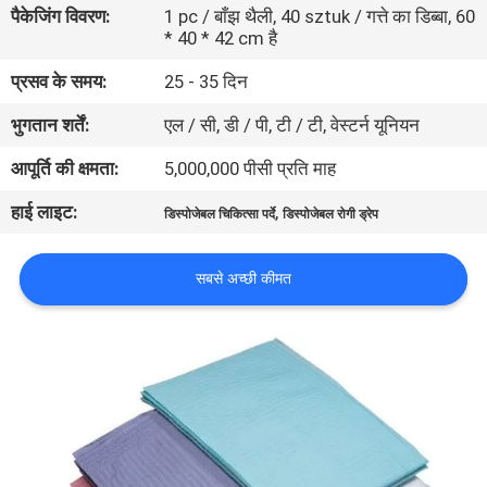
पैकेजिंग विवरण:
1 pc / बाँझ थैली, 40 sztuk / गत्ते का डिब्बा, 60
गुणवत्ता
* 40 * 42 cm है
नियंत्रण
प्रसव के समय:
25 - 35 दिन
भुगतान शर्तें:
एल / सी, डी / पी, टी / टी, वेस्टर्न यूनियन
संपर्क
करें
आपूर्ति की क्षमता:
5,000,000 पीसी प्रति माह
हाई लाइट:
,
डिस्पोजेबल चिकित्सा पर्दे
डिस्पोजेबल रोगी ड्रेप
समाचार
सबसे अच्छी कीमत
एक
उद्धरण
की
विनती
करे