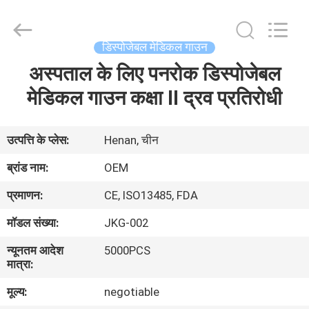
SAFETY
PROTECTIVE
PRODUCTS
CO.,LTD(WUHAN
BRANCH).
डिस्पोजेबल मेडिकल गाउन
All
Rights
अस्पताल के लिए पनरोक डिस्पोजेबल
घर
Reserved.
मेडिकल गाउन कक्षा II द्रव प्रतिरोधी
उत्पादों
उत्पत्ति के प्लेस:
Henan, चीन
हमारे
ब्रांड नाम:
OEM
बारे
प्रमाणन:
CE, ISO13485, FDA
में
मॉडल संख्या:
JKG-002
न्यूनतम आदेश
5000PCS
कारखाना
मात्रा:
भ्रमण
मूल्य:
negotiable