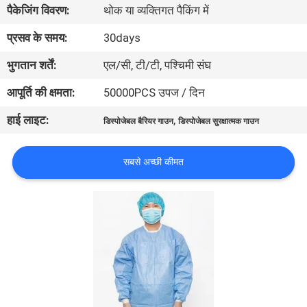
पैकेजिंग विवरण:
थोक या व्यक्तिगत पैकिंग में
गुणवत्ता
नियंत्रण
प्रसव के समय:
30days
भुगतान शर्तें:
एल/सी, टी/टी, पश्चिमी संघ
संपर्क
आपूर्ति की क्षमता:
50000PCS उपज / दिन
करें
हाई लाइट:
,
डिस्पोजेबल बैरियर गाउन
डिस्पोजेबल सुरक्षात्मक गाउन
समाचार
सबसे अच्छी कीमत
एक
उद्धरण
की
विनती
करे