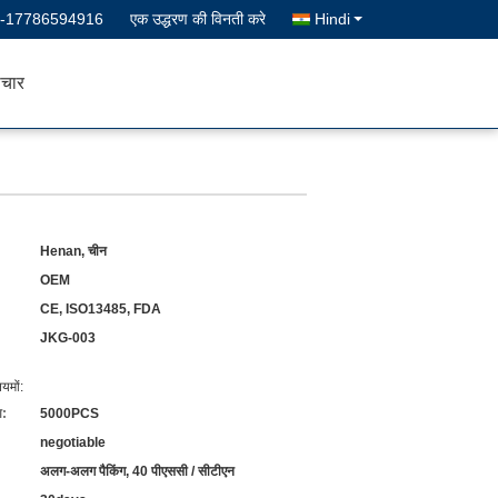
--17786594916
एक उद्धरण की विनती करे
Hindi
चार
Henan, चीन
OEM
CE, ISO13485, FDA
JKG-003
यमों:
ा:
5000PCS
negotiable
अलग-अलग पैकिंग, 40 पीएससी / सीटीएन