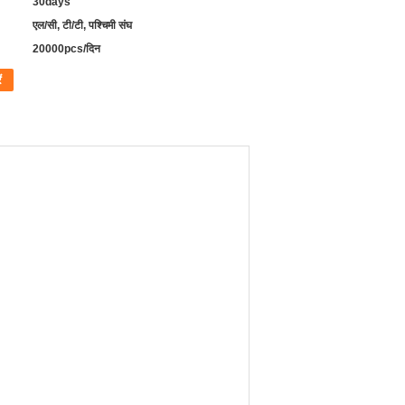
30days
एल/सी, टी/टी, पश्चिमी संघ
20000pcs/दिन
ं