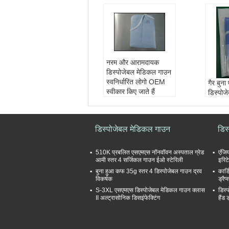
नरम और आरामदायक
डिस्पोजेबल मेडिकल गाउन
स्वनिर्धारित लोगो OEM
गैर बुन
स्वीकार किए जाते हैं
डिस्पोजे
उत्पाद का नाम:
सर्जिकल
गाउन, डि
गाउन
कपड़े वि
AAMI स्तर:
स्तर 4
आकार:
डिस्पोजेबल मेडिकल गाउन
डिस
सामग्री:
Spunlance
एल, एक्
रंग:
ब्लू
क्सएल, 
दि।
510K प्रबलित एसएमएस नॉनवॉवन अस्पताल ग्रेड
एंजि
आमी स्तर 4 सर्जिकल गाउन ईओ स्टेरिली
रंग:
इरिट
नील
वजन:
बुना हुआ कफ 35g स्तर 4 डिस्पोजेबल गाउन द्रव
कार्
विकर्षक
ड्रै
साधन व
S-3XL एसएमएस डिस्पोजेबल मेडिकल गाउन क्लास
डिस्
II अल्ट्रासोनिक डिसइंफेक्टिंग
हैंड 