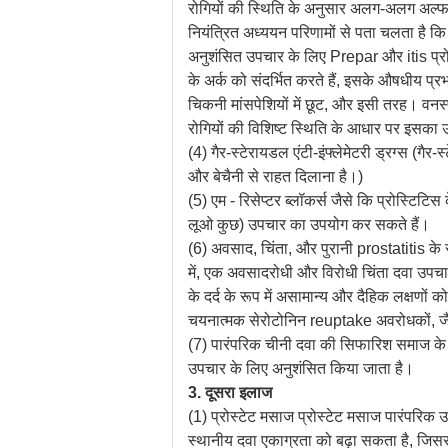
रोगियों की स्थिति के अनुसार अलग-अलग अल्फा ब
नियंत्रित अध्ययन परिणामों से पता चलता है कि 
अनुशंसित उपचार के लिए Prepar और itis प्रोस्ट
के अर्क को संदर्भित करते हैं, इसके औषधीय प्र
चिकनी मांसपेशियों में छूट, और इसी तरह। वन
रोगियों की विशिष्ट स्थिति के आधार पर इसका 
(4) गैर-स्टेरायडल एंटी-इंफ्लेमेटरी ड्रग्स (गैर-स
और बेचैनी से राहत दिलाना है।)
(5) एम - रिसेप्टर ब्लॉकर्स जैसे कि प्रोस्टिटिस
लूओ कुछ) उपचार का उपयोग कर सकते हैं।
(6) अवसाद, चिंता, और पुरानी prostatitis के 
में, एक अवसादरोधी और विरोधी चिंता दवा उपचार
के दर्द के रूप में असामान्य और दैहिक लक्षण
चयनात्मक सेरोटोनिन reuptake अवरोधकों, ज
(7) पारंपरिक चीनी दवा की सिफारिश समाज के स
उपचार के लिए अनुशंसित किया जाता है।
3. दूसरा इलाज
(1) प्रोस्टेट मसाज प्रोस्टेट मसाज पारंपरिक उ
स्थानीय दवा एकाग्रता को बढ़ा सकता है, जिसस