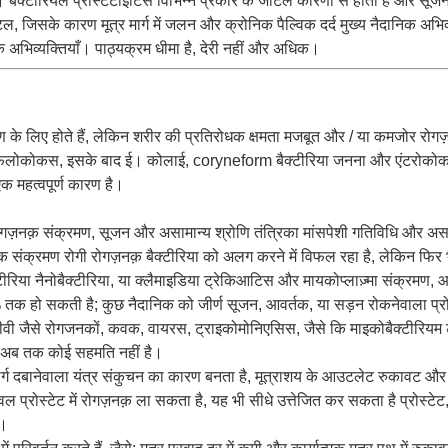
बैक्टीरियल प्रोस्टेटाइटिस विभिन्न प्रकार के जटिल कारणों से होता है और सूजन, प
 जिसके कारण मूत्र मार्ग में जलन और क्रोनिक पैल्विक दर्द मुख्य नैदानिक ​​अभिव्य
क ​​अभिव्यक्तियाँ। पाठ्यक्रम धीमा है, देरी नहीं और अधिक।
के लिए होते हैं, लेकिन शरीर की प्रतिरोधक क्षमता मजबूत और / या कमजोर रोगज़
स्टेफिलोकोकस, इसके बाद ई।
कोलाई, coryneform बैक्टीरिया जनना और एंटरोकोक
क महत्वपूर्ण कारण है।
़नक़ संक्रमण, सूजन और असामान्य श्रोणि तंत्रिका मांसपेशी गतिविधि और असामा
़ संक्रमण रोगी रोगज़नक़ बैक्टीरिया को अलग करने में विफल रहा है, लेकिन फिर
्टीरिया नैनोबैक्टीरिया, या क्लैमाइडिया ट्रेकिआटिस और मायकोप्लाज़्मा संक्रमण,
 तक हो सकती है; कुछ नैदानिक ​​को जीर्ण सूजन, आवर्तक, या सड़न रोकनेवाला प्र
वी जैसे रोगजनकों, कवक, वायरस, ट्राइकोमोनिएसिस, जैसे कि माइकोबैक्टीरियम 
ी, अब तक कोई सहमति नहीं है।
र्ग दबानेवाला यंत्र संकुचन का कारण बनता है, मूत्राशय के आउटलेट रुकावट और अ
न केवल प्रोस्टेट में रोगज़नक़ ला सकता है, यह भी सीधे उत्तेजित कर सकता है प्रोस
र।