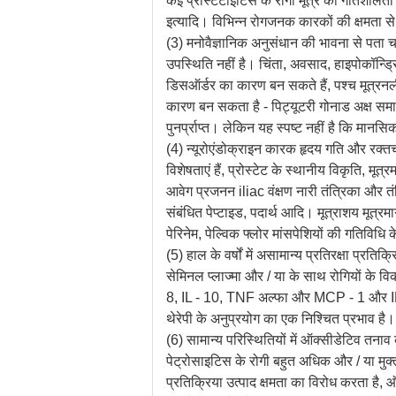
कई प्रोस्टेटाइटिस के रोगी मूत्र की गतिशीलता में
इत्यादि। विभिन्न रोगजनक कारकों की क्षमता स
(3) मनोवैज्ञानिक अनुसंधान की भावना से पता च
उपस्थिति नहीं है। चिंता, अवसाद, हाइपोकॉन्ड्रि
डिसऑर्डर का कारण बन सकते हैं, पश्च मूत्रनल
कारण बन सकता है - पिट्यूटरी गोनाड अक्ष समार
पुनर्प्राप्त। लेकिन यह स्पष्ट नहीं है कि मानस
(4) न्यूरोएंडोक्राइन कारक हृदय गति और रक्तचाप म
विशेषताएं हैं, प्रोस्टेट के स्थानीय विकृति, मूत
आवेग प्रजनन iliac वंक्षण नारी तंत्रिका और तं
संबंधित पेप्टाइड, पदार्थ आदि। मूत्राशय मूत्रमा
पेरिनेम, पेल्विक फ्लोर मांसपेशियों की गतिविधि
(5) हाल के वर्षों में असामान्य प्रतिरक्षा प्रत
सेमिनल प्लाज्मा और / या के साथ रोगियों के विका
8, IL - 10, TNF अल्फा और MCP - 1 और IL - 10
थेरेपी के अनुप्रयोग का एक निश्चित प्रभाव है।
(6) सामान्य परिस्थितियों में ऑक्सीडेटिव तनाव
पेट्रोसाइटिस के रोगी बहुत अधिक और / या मुक
प्रतिक्रिया उत्पाद क्षमता का विरोध करता है,