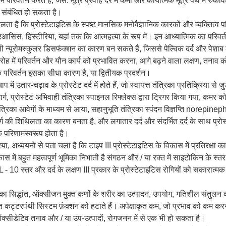
 परिवर्तन करते हैं, जैसे: मूत्र प्रवाह दर में कमी और कार्यात्मक मूत्र पथ में रुकाव
े संबंधित हो सकता है।
लता है कि प्रोस्टेटाइटिस के स्पष्ट मानसिक मनोवैज्ञानिक कारकों और व्यक्तित्व 
आसिस, हिस्टीरिया, यहां तक ​​कि आत्महत्या के रूप में। इन आध्यात्मिक का परिवर्त
ी न्यूरोमस्कुलर डिसफंक्शन का कारण बन सकते हैं, जिससे पेल्विक दर्द और पेशा
ोह में परिवर्तन और यौन कार्य को प्रभावित करना, आगे बढ़ने वाला लक्षण, तनाव 
िक परिवर्तन इसका सीधा कारण है, या द्वितीयक प्रदर्शन।
ें उतार-चढ़ाव के प्रोस्टेट दर्द में होते हैं, जो स्वायत्त तंत्रिका प्रतिक्रिया से 
्रमार्ग, प्रोस्टेट अभिवाही तंत्रिका स्पाइनल रिफ्लेक्स द्वारा ट्रिगर किया गया, कमर 
त्रिका आवेगों के माध्यम से आया, सहानुभूति तंत्रिका स्पंदन विज्ञप्ति norepinep
र्ग की शिथिलता का कारण बनता है, और लगातार दर्द और संदर्भित दर्द के साथ प्रोस्टे
 के परिणामस्वरूप होता है।
िक्रिया, अध्ययनों से पता चला है कि टाइप III प्रोस्टेटाइटिस के विकास में प्रतिरक्ष
स में बहुत महत्वपूर्ण भूमिका निभाती है संगठन और / या रक्त में साइटोकिन के स्तर 
 स्तर और दर्द के लक्षण III प्रकार के प्रोस्टेटाइटिस रोगियों को सकारात्मक रू
 का सिद्धांत, ऑक्सीजन मुक्त कणों के शरीर का उत्पादन, उपयोग, गतिशील संतुलन क
्त कट्टरपंथी सिस्टम फ़ंक्शन को हटाते हैं। अपेक्षाकृत कम, जो प्रभाव को कम क
 ऑक्सीडेटिव तनाव और / या उप-उत्पादों, रोगजनन में से एक भी हो सकता है।