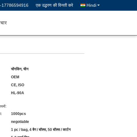
--17786594916
एक उद्धरण की विनती करे
Hindi
चार
चोंगकिंग, चीन
OEM
CE, ISO
HL-90A
यमों:
ा:
1000pcs
negotiable
1 pc / bag, 4 बैग / बॉक्स, 50 बॉक्स / कार्टन