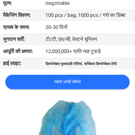
मूल्य:
negotiable
गुणवत्ता
पैकेजिंग विवरण:
100 pcs / bag, 1000 pcs / गत्ते का डिब्बा
नियंत्रण
प्रसव के समय:
20-30 दिनों
संपर्क
भुगतान शर्तें:
टी/टी, एल/सी, वेस्टर्न यूनियन
करें
आपूर्ति की क्षमता:
12,000,000+ प्रति माह टुकड़े
हाई लाइट:
,
डिस्पोजेबल गुलदाउदी टोपियां
सर्जिकल डिस्पोजेबल टोपी
समाचार
सबसे अच्छी कीमत
एक
उद्धरण
की
विनती
करे