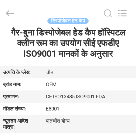
SAFETY
PROTECTIVE
PRODUCTS
CO.,LTD(WUHAN
BRANCH).
डिस्पोजेबल हेड कैप
All
Rights
गैर-बुना डिस्पोजेबल हेड कैप हॉस्पिटल
घर
Reserved.
क्लीन रूम का उपयोग सीई एफडीए
उत्पादों
ISO9001 मानकों के अनुसार
हमारे
उत्पत्ति के प्लेस:
चीन
बारे
ब्रांड नाम:
OEM
में
प्रमाणन:
CE ISO13485 ISO9001 FDA
मॉडल संख्या:
E8001
कारखाना
न्यूनतम आदेश
बातचीत योग्य
भ्रमण
मात्रा: