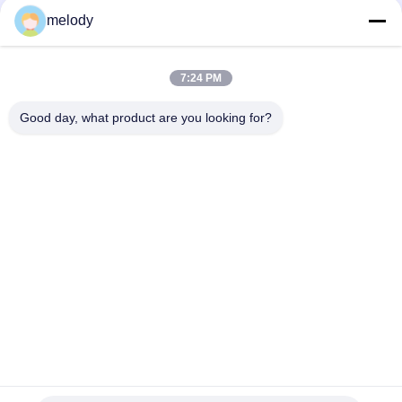
मुलायम नायलॉन डिस्पोजेबल हेड कैप हल्के वजन Hygenic अनुप्रयोग और दैनिक
melody
उपयोग के लिए
इलास्टिक एज होटल / होम उपयोग के साथ प्लास्टिक क्लियर डिस्पोजेबल शावर कैप्स
7:24 PM
ब्यूटी सैलून स्पा के लिए पनरोक पॉलीथीन डिस्पोजेबल मोबी कैप गैर विषैले
Good day, what product are you looking for?
लोकप्रिय श्रेणियां
सभी
डिस्पोजेबल सुरक्षात्मक 
डिस्पोजेबल मेडिकल गाउन
गाउन
डिस्पोजेबल सर्जिकल ड्रैप्स
पीईटीजी श्रिंक फिल्म
नैदानिक ​​परीक्षण किट
Foldable KN95 मास्क
कप FFP2 मास्क
मेडिकल आइस बैग