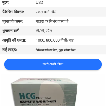
मूल्य:
USD
गुणवत्ता
पैकेजिंग विवरण:
एकल पन्नी थैली
नियंत्रण
प्रसव के समय:
मात्रा पर निर्भर करता है
संपर्क
भुगतान शर्तें:
टी/टी, पेपैल
करें
आपूर्ति की क्षमता:
1000, 800.000 पीसी/माह
हाई लाइट:
,
चिकित्सा परीक्षण किट
मूत्र परीक्षण किट
समाचार
सबसे अच्छी कीमत
एक
उद्धरण
की
विनती
करे