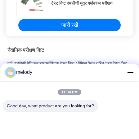
टेस्ट किट एचसीजी मूत्र गर्भावस्था परीक्षण
जारी रखें
नैदानिक ​​परीक्षण किट
हाई एक्यूरेसी मेडिकल डायग्नोस्टिक टेस्ट किट / सिंगल पैनल यूरिन ड्रग टेस्ट किट
melody
ल्यूकोसाइट्स / नाइट्राइट्स का पता लगाने के लिए मेडिकल यूरिनरी ट्रैक्ट इन्फेक्शन
टेस्ट स्ट्रिप्स
11:34 PM
एचसीजी मूत्र रैपिड डायग्नोस्टिक टेस्ट किट प्रेगनेंसी ओटीसी मार्केटिंग के लिए आसान
है
Good day, what product are you looking for?
लोकप्रिय श्रेणियां
सभी
डिस्पोजेबल सुरक्षात्मक 