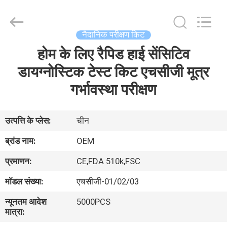
SAFETY
PROTECTIVE
PRODUCTS
CO.,LTD(WUHAN
BRANCH).
नैदानिक ​​परीक्षण किट
All
Rights
होम के लिए रैपिड हाई सेंसिटिव
घर
Reserved.
डायग्नोस्टिक टेस्ट किट एचसीजी मूत्र
उत्पादों
गर्भावस्था परीक्षण
हमारे
उत्पत्ति के प्लेस:
चीन
बारे
ब्रांड नाम:
OEM
में
प्रमाणन:
CE,FDA 510k,FSC
मॉडल संख्या:
एचसीजी-01/02/03
कारखाना
न्यूनतम आदेश
5000PCS
भ्रमण
मात्रा: