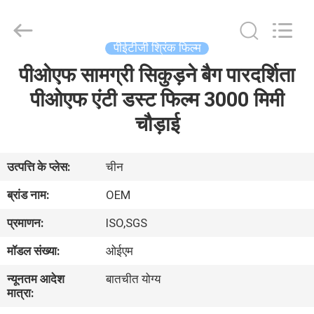
SAFETY
PROTECTIVE
PRODUCTS
CO.,LTD(WUHAN
BRANCH).
पीईटीजी श्रिंक फिल्म
All
Rights
पीओएफ सामग्री सिकुड़ने बैग पारदर्शिता
घर
Reserved.
पीओएफ एंटी डस्ट फिल्म 3000 मिमी
उत्पादों
चौड़ाई
हमारे
उत्पत्ति के प्लेस:
चीन
बारे
ब्रांड नाम:
OEM
में
प्रमाणन:
ISO,SGS
मॉडल संख्या:
ओईएम
कारखाना
न्यूनतम आदेश
बातचीत योग्य
भ्रमण
मात्रा: