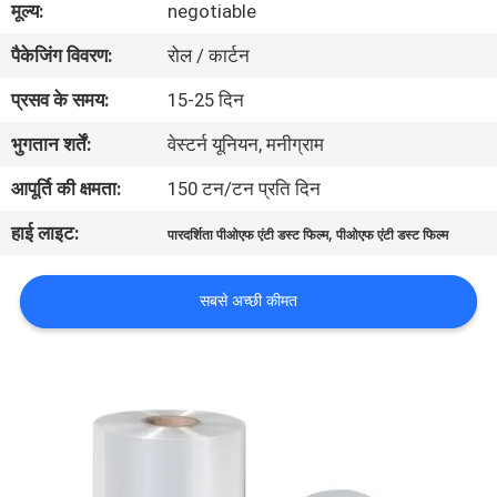
मूल्य:
negotiable
गुणवत्ता
पैकेजिंग विवरण:
रोल / कार्टन
नियंत्रण
प्रसव के समय:
15-25 दिन
संपर्क
भुगतान शर्तें:
वेस्टर्न यूनियन, मनीग्राम
करें
आपूर्ति की क्षमता:
150 टन/टन प्रति दिन
हाई लाइट:
,
पारदर्शिता पीओएफ एंटी डस्ट फिल्म
पीओएफ एंटी डस्ट फिल्म
समाचार
सबसे अच्छी कीमत
एक
उद्धरण
की
विनती
करे