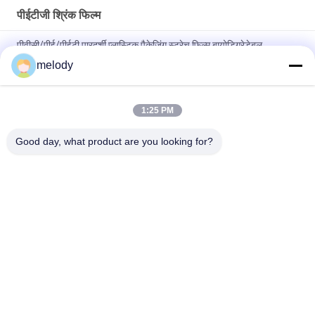
पीईटीजी श्रिंक फिल्म
पीवीसी/पीई/पीईटी पारदर्शी प्लास्टिक पैकेजिंग स्ट्रेच फिल्म बायोडिग्रेडेबल
एलएलडीपीई स्ट्रेच रैप फिल्म
melody
धूल प्रतिरोधी पेय बोतल लेबल खाद्य पैकेजिंग के लिए पीवीसी हीट सिकुड़ फिल्म
1:25 PM
पीवीसी / पीईटीजी पारदर्शी गर्दन सिकुड़ने बैंड रंगीन गर्मी सिकुड़ने लपेटें बोतल के लिए
गर्मी सील फिल्म
Good day, what product are you looking for?
लोकप्रिय श्रेणियां
सभी
डिस्पोजेबल सुरक्षात्मक 
डिस्पोजेबल मेडिकल गाउन
गाउन
डिस्पोजेबल सर्जिकल ड्रैप्स
पीईटीजी श्रिंक फिल्म
नैदानिक ​​परीक्षण किट
Foldable KN95 मास्क