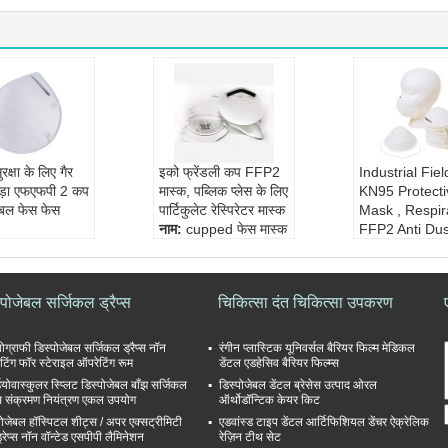
ुरक्षा के लिए गैर
इको फ्रेंडली कप FFP2
Industrial Fiel
पड़ा एफएफपी 2 कप
मास्क, पब्लिक प्लेस के लिए
KN95 Protecti
ेबल फेस फेस
पार्टिकुलेट रेस्पिरेटर मास्क
Mask , Respir
नाम:
cupped फेस मास्क
FFP2 Anti Du
एफपी 2
सामग्री:
बिना बुना हुआ क
Mask
ेबल डस्ट मास्क
पड़ा
नाम:
एंटी डस्ट फ
:
बिना बुना हुआ क
फ़ीचर:
पारिस्थितिकी के अ
आकृति:
कप
्पोजेबल सर्जिकल ड्रैप्स
चिकित्सा दंत चिकित्सा उपकरण
नुकूल
सामग्री:
बिना बुन
ेद
आकृति:
कप
पड़ा
सहज
शैली:
कान का लूप
योग्राफी डिस्पोजेबल सर्जिकल ड्रैप्स नॉन
रंगीन प्लास्टिक यूनिवर्सल बैरियर फिल्म मेडिकल
ेटिंग फॉर स्टेराइल ऑपरेटिंग रूम
डेंटल एडहेसिव बैरियर फिल्म्स
डियोवास्कुलर स्प्लिट डिस्पोजेबल बाँझ सर्जिकल
डिस्पोजेबल डेंटल ब्रेसेस उत्पाद ओरल
प्स संक्रमण नियंत्रण एकल उपयोग
ऑर्थोडॉन्टिक केयर किट
पोजेबल हॉस्पिटल शीट्स / अपर एक्सट्रीमिटी
एडवांस्ड टाइप डेंटल आर्टिफिशियल डेंचर ऐक्रेलिक
ड्रेप्स नॉन वॉन्टेड एसपीपी लैमिनेशन
रेज़िन टीथ सेट