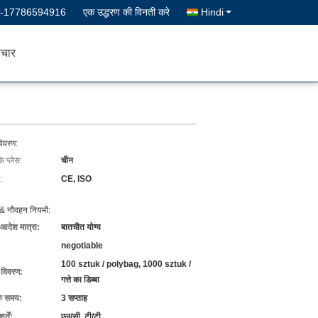
--17786594916
एक उद्धरण की विनती करे
Hindi
चार
विवरण:
के प्लेस:
चीन
:
CE, ISO
& नौवहन नियमों:
 आदेश मात्रा:
बातचीत योग्य
negotiable
100 sztuk / polybag, 1000 sztuk /
ग विवरण:
गत्ते का डिब्बा
के समय:
3 सप्ताह
्तें:
एल/सी, टी/टी