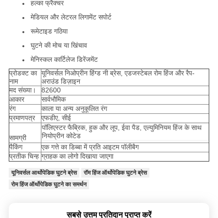
हल्का फ्रैक्चर
मेडियल और लेटरल लिगामेंट सपोर्ट
रूमेटाइड गठिया
घुटने की मोच या खिंचाव
मेनिस्कल कार्टिलेज डिरेंजमेंट
प्रोडक्ट का
यूनिवर्सल निओप्रीन हिंग्ड नी ब्रेस, एडजस्टेबल रोम हिंज और रैप-
नाम
अराउंड डिज़ाइन
मद संख्या।
82600
आकार
सार्वभौमिक
रंग
काला या अन्य अनुकूलित रंग
प्रमाणपत्र
एफडीए, सीई
पॉलिएस्टर फैब्रिक, हुक और लूप, ईवा पैड, एल्युमिनियम हिंज के साथ
नियोप्रीन कोटेड
सामग्री
पैकिंग
एक गत्ते का डिब्बा में प्रति आइटम पॉलीबैग
प्रतीक चिन्ह
ग्राहक का लोगो दिखाया जाएगा
यूनिवर्सल आर्थोपेडिक घुटने ब्रेस
रॉम हिंज ऑर्थोपेडिक घुटने ब्रेस
रोम हिंज ऑर्थोपेडिक घुटने का समर्थन
सबसे उत्तम प्रतिदान प्राप्त करें