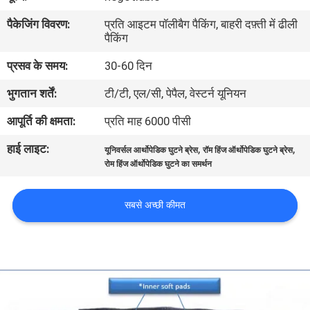
गुणवत्ता
पैकेजिंग विवरण:
प्रति आइटम पॉलीबैग पैकिंग, बाहरी दफ़्ती में ढीली
नियंत्रण
पैकिंग
प्रसव के समय:
30-60 दिन
संपर्क
भुगतान शर्तें:
टी/टी, एल/सी, पेपैल, वेस्टर्न यूनियन
करें
आपूर्ति की क्षमता:
प्रति माह 6000 पीसी
हाई लाइट:
,
,
समाचार
यूनिवर्सल आर्थोपेडिक घुटने ब्रेस
रॉम हिंज ऑर्थोपेडिक घुटने ब्रेस
रोम हिंज ऑर्थोपेडिक घुटने का समर्थन
एक
सबसे अच्छी कीमत
उद्धरण
की
विनती
करे