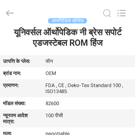
SAFETY
PROTECTIVE
PRODUCTS
CO.,LTD(WUHAN
BRANCH).
आर्थोपेडिक ब्रेसेस
All
Rights
यूनिवर्सल ऑर्थोपेडिक नी ब्रेस सपोर्ट
घर
Reserved.
एडजस्टेबल ROM हिंज
उत्पादों
उत्पत्ति के प्लेस:
चीन
हमारे
ब्रांड नाम:
OEM
बारे
प्रमाणन:
FDA , CE , Oeko-Tex Standard 100 ,
में
ISO13485
मॉडल संख्या:
82600
कारखाना
न्यूनतम आदेश
100 पीसी
भ्रमण
मात्रा:
मूल्य:
negotiable