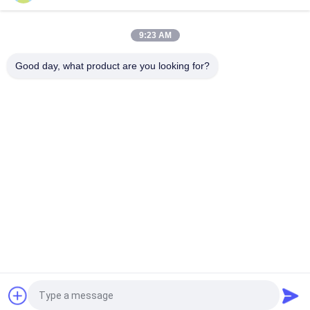
दंत चिकित्सक के लिए डिस्पोजेबल वाटरप्रूफ पीई डस्टप्रूफ मेडिकल डेंटल
एडहेसिव बैरियर फिल्म्स
9:23 AM
डिस्पोजेबल माइक्रोब्रश एप्लीकेटर रेगुलर फाइन अल्ट्राफाइन डेंटल माइक्रो ब्रश
Good day, what product are you looking for?
लोकप्रिय श्रेणियां
सभी
डिस्पोजेबल सुरक्षात्मक 
डिस्पोजेबल मेडिकल गाउन
गाउन
डिस्पोजेबल सर्जिकल ड्रैप्स
पीईटीजी श्रिंक फिल्म
नैदानिक ​​परीक्षण किट
Foldable KN95 मास्क
कप FFP2 मास्क
मेडिकल आइस बैग
एक बोली का अनुरोध