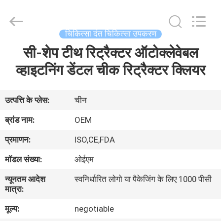
SAFETY
PROTECTIVE
PRODUCTS
CO.,LTD(WUHAN
BRANCH).
चिकित्सा दंत चिकित्सा उपकरण
All
Rights
सी-शेप टीथ रिट्रैक्टर ऑटोक्लेवेबल
घर
Reserved.
व्हाइटनिंग डेंटल चीक रिट्रैक्टर क्लियर
उत्पादों
उत्पत्ति के प्लेस:
चीन
हमारे
ब्रांड नाम:
OEM
बारे
प्रमाणन:
ISO,CE,FDA
में
मॉडल संख्या:
ओईएम
न्यूनतम आदेश
स्वनिर्धारित लोगो या पैकेजिंग के लिए 1000 पीसी
कारखाना
मात्रा:
भ्रमण
मूल्य:
negotiable