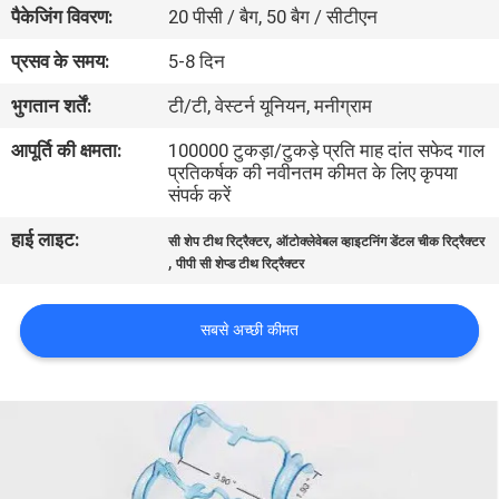
पैकेजिंग विवरण:
20 पीसी / बैग, 50 बैग / सीटीएन
गुणवत्ता
नियंत्रण
प्रसव के समय:
5-8 दिन
भुगतान शर्तें:
टी/टी, वेस्टर्न यूनियन, मनीग्राम
संपर्क
आपूर्ति की क्षमता:
100000 टुकड़ा/टुकड़े प्रति माह दांत सफेद गाल
करें
प्रतिकर्षक की नवीनतम कीमत के लिए कृपया
संपर्क करें
हाई लाइट:
,
समाचार
सी शेप टीथ रिट्रैक्टर
ऑटोक्लेवेबल व्हाइटनिंग डेंटल चीक रिट्रैक्टर
,
पीपी सी शेप्ड टीथ रिट्रैक्टर
एक
सबसे अच्छी कीमत
उद्धरण
की
विनती
करे