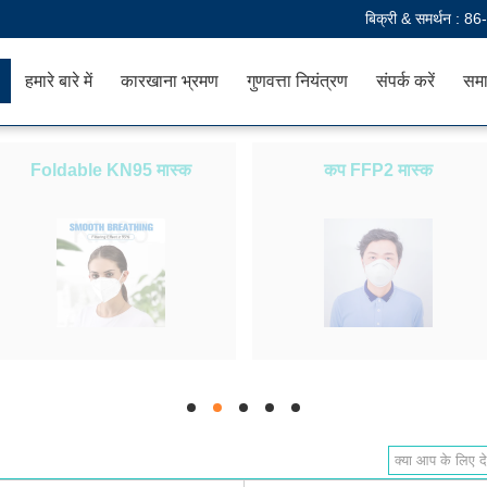
बिक्री & समर्थन :
86
हमारे बारे में
कारखाना भ्रमण
गुणवत्ता नियंत्रण
संपर्क करें
समा
Foldable KN95 मास्क
कप FFP2 मास्क
hd
hd
hd
hd
hd