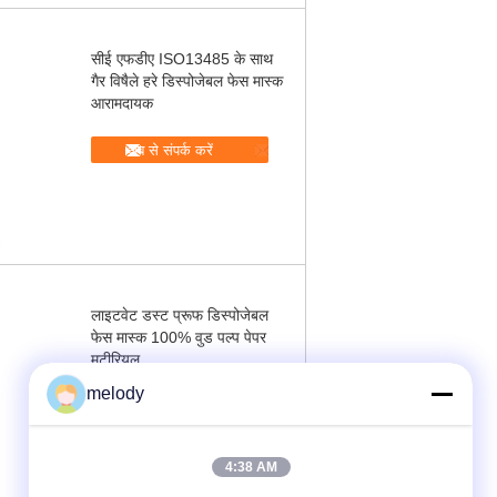
सीई एफडीए ISO13485 के साथ
गैर विषैले हरे डिस्पोजेबल फेस मास्क
आरामदायक
अब से संपर्क करें
लाइटवेट डस्ट प्रूफ डिस्पोजेबल
फेस मास्क 100% वुड पल्प पेपर
मटीरियल
melody
अब से संपर्क करें
4:38 AM