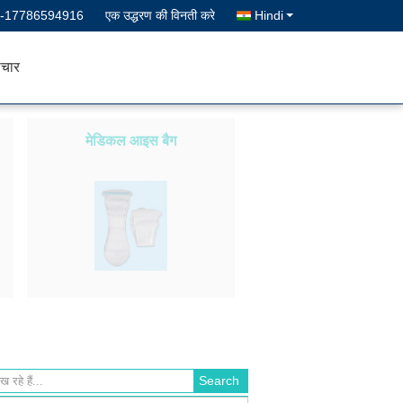
--17786594916
एक उद्धरण की विनती करे
Hindi
चार
मेडिकल आइस बैग