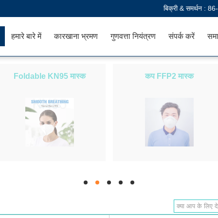
बिक्री & समर्थन :
86
हमारे बारे में
कारखाना भ्रमण
गुणवत्ता नियंत्रण
संपर्क करें
समा
Foldable KN95 मास्क
कप FFP2 मास्क
hd
hd
hd
hd
hd