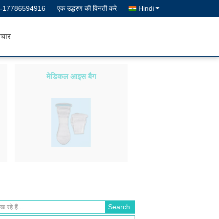
--17786594916
एक उद्धरण की विनती करे
Hindi
चार
मेडिकल आइस बैग